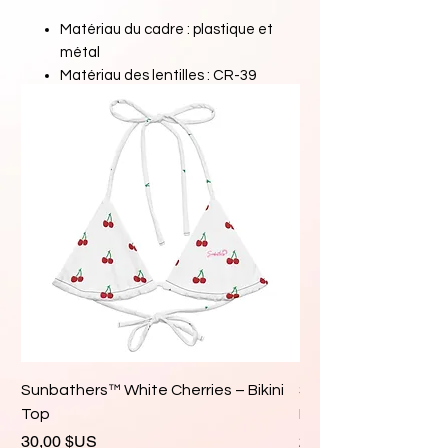
Matériau du cadre : plastique et
métal
Matériau des lentilles : CR-39
Largeur des verres : 54 mm
Largeur du pont : 16 mm
Longueur des branches : 142
mm
Verres polarisés
Taille unique
Sunbathers™ White Cherries – Bikini
Sunbathers™ White 
Top
Bikini Top
Prix
Prix
30,00 $US
28,00 $US