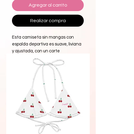
Agregar al carrito
Realizar compra
Esta camiseta sin mangas con 
espalda deportiva es suave, liviana 
y ajustada, con un corte 
favorecedor y costuras con bordes 
sin rematar para un toque atrevido.
 • 50% poliéster, 25% algodón hilado 
en anillos peinado, 25% rayón
 • Peso de la tela: 4,2 oz/yd² (142 
g/m²)
 • 32 sencillos
 • La tela se lava para reducir el 
encogimiento.
 • Costuras de borde sin rematar
 • Producto en blanco procedente 