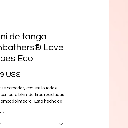
ini de tanga
nbathers® Love
ipes Eco
Precio
99 US$
e cómoda y con estilo todo el 
con este bikini de tiras recicladas 
tampado integral. Está hecho de 
oliéster reciclado con doble capa 
o
*
0+. ¡Ajusta los tirantes a tu gusto y 
ate para nadar!
r
erial suave y elástico con UPF 50+