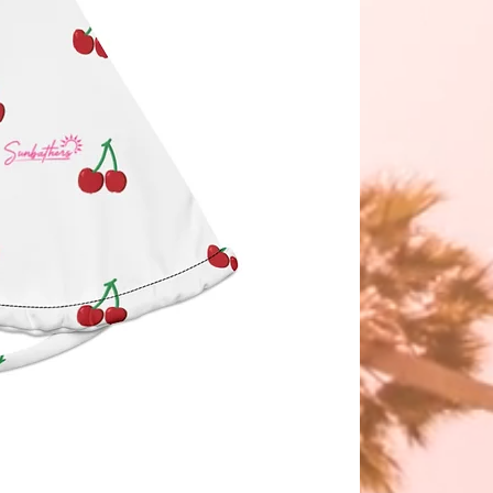
de la UE. Para cualquier consulta 
etud relacionada con la seguridad 
 productos, comuníquese con 
nuestro representante en la UE en 
indenventures.com
 . También 
scribirnos a 
2401A Singletree
ustin, Texas, EE. UU.
 , o 
a Markou
ou 11, Mesa Geitonia, 4002,
l, Chipre.