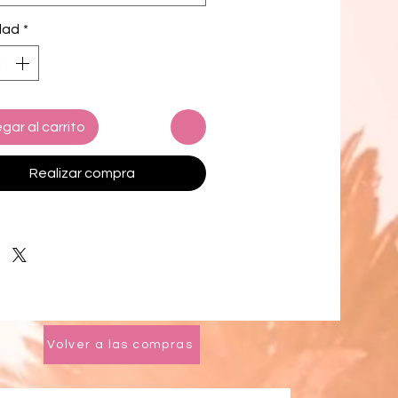
as hasta 6XL
dad
*
o extraíble para mayor comodidad.
o de bikini.
gar al carrito
e los trajes de baño.
Realizar compra
UE procedentes de España, 
m, Camboya, Turquía y China
 UU. procedentes de Colombia, 
 Vietnam y México
rgo de responsabilidad:
turas internas, podría aparecer 
Volver a las compras
tada visible en la costura de la 
erna de la braguita. Esto es parte 
del proceso de fabricación y no 