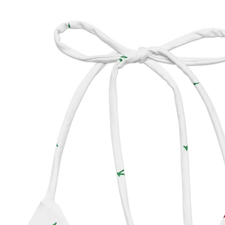
afecta 
produc
 • Para que tu bikini de tiras recicladas 
con es
tiempo
uso y e
sal.
 Restr
 Garan
 Otra información de cumplimiento: 
Cumple 
inflama
coloran
bisfeno
 En cumplimiento con el Reglamento 
Genera
(RGPS),
VENTU
todos 
ofrece