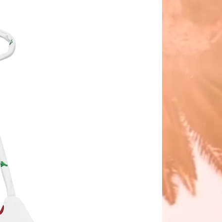
la calidad ni el rendimiento del 
to.
tampado integral dure más 
, enjuágalo bien después de cada 
limina cualquier residuo de cloro o 
icciones de edad: Para adultos
tía de la UE: 2 años
con los requisitos de 
bilidad y niveles de formaldehído, 
tes azoicos, plomo, cadmio, 
les y ftalatos.
l de Seguridad de Productos 
 
Sunbathers LLC
 y 
SINDEN
RES LIMITED
 garantizan que 
los productos de consumo que 
mos son seguros y cumplen con las 