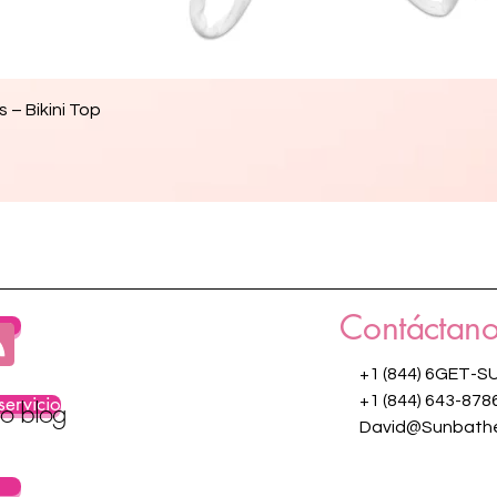
Vista rápida
 – Bikini Top
Contáctano
os
+1 (844) 6GET-S
servicio
+1 (844) 643-878
ro blog
David@Sunbathe