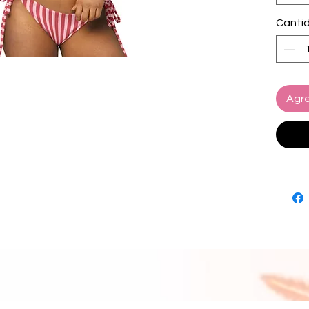
 • Tall
Canti
 • La parte superior del bikini viene con 
rellen
 • Múltiples formas de atar y estilizar el 
conjunt
 • Opciones de diseño de color para el 
Agre
forro d
 • Componentes de productos en blanco 
en la 
Vietna
 • Componentes de productos en blanco 
en EE.
China,
 Desca
 Debido a la construcción de dos capas y 
las cos
una pun
entrepi
normal 