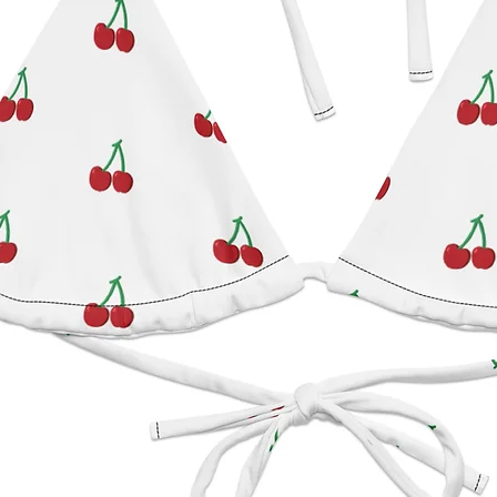
normas 
o inqui
de los
gpsr@s
puede e
Ave., A
Evgenik
Limasso