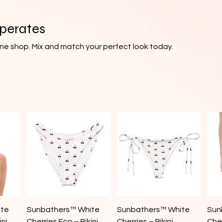
eperates
line shop. Mix and match your perfect look today.
Vista rápida
Vista rápida
ite
Sunbathers™ White
Sunbathers™ White
Sun
ini
Cherries Eco – Bikini
Cherries – Bikini
Cher