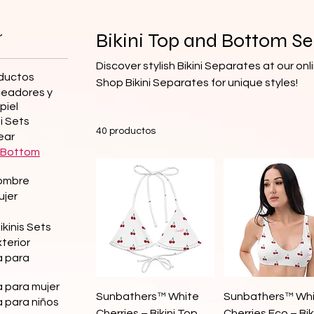
r
Bikini Top and Bottom S
Discover stylish Bikini Separates at our on
oductos
Shop Bikini Separates for unique styles!
ceadores y
piel
i Sets
40 productos
ear
d Bottom
ombre
ujer
ikinis Sets
terior
a para
 para mujer
Vista rápida
Vista rápida
Sunbathers™ White
Sunbathers™ Wh
 para niños
Cherries – Bikini Top
Cherries Eco – Bik