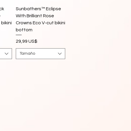
Vista rápida
ck
Sunbathers™ Eclipse
e
With Brilliant Rose
bikini
Crowns Eco V-cut bikini
bottom
Precio
29,99 US$
Tamaño