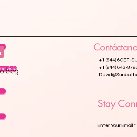
Contáctano
os
+1 (844) 6GET-S
servicio
+1 (844) 643-878
ro blog
David@Sunbathe
Stay Con
Enter Your Email