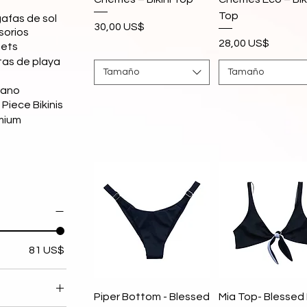
Top
afas de sol
Precio
30,00 US$
sorios
Precio
28,00 US$
Sets
tas de playa
Tamaño
Tamaño
rano
iece Bikinis
mium
81 US$
Vista rápida
Vista rápida
Piper Bottom - Blessed
Mia Top- Blessed