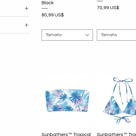
Black
Precio
70,99 US$
Precio
80,99 US$
p and Bottom
s
Premium
p and Bottom
Tamaño
Tamaño
s
laya para
Premium
laya para
Vista rápida
Vista rápida
Sunbathers™ Tropical
Sunbathers™ Tro