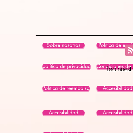
Sobre nosotros
Política de enví
política de privacidad
Condiciones de 
Lea nuest
Política de reembolso
Accesibilidad
Accesibilidad
Accesibilidad