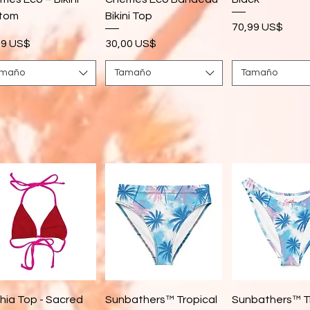
tom
Bikini Top
Precio
70,99 US$
cio
Precio
99 US$
30,00 US$
amaño
Tamaño
Tamaño
Vista rápida
Vista rápida
Vista rápi
hia Top - Sacred
Sunbathers™ Tropical
Sunbathers™ T