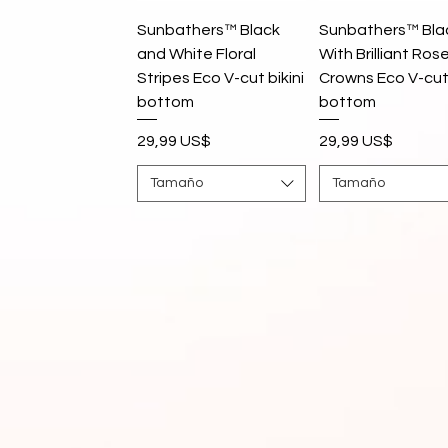
Vista rápida
Vista rápida
Sunbathers™ Black
Sunbathers™ Bla
and White Floral
With Brilliant Ros
Stripes Eco V-cut bikini
Crowns Eco V-cut 
bottom
bottom
Precio
Precio
29,99 US$
29,99 US$
Tamaño
Tamaño