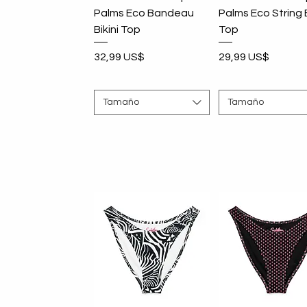
Palms Eco Bandeau
Palms Eco String B
Bikini Top
Top
Precio
Precio
32,99 US$
29,99 US$
Tamaño
Tamaño