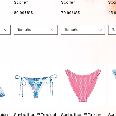
Scarlet
Scarlet
Sca
Precio
Precio
Pre
80,99 US$
70,99 US$
45,
Tamaño
Tamaño
T
Vista rápida
Vista rápida
pical
Sunbathers™ Tropical
Sunbathers™ Pink on
Sun