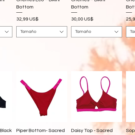
Bottom
Bottom
Bot
Precio
Precio
Pre
32,99 US$
30,00 US$
25,
Tamaño
Tamaño
T
Vista rápida
Vista rápida
 Black
Piper Bottom- Sacred
Daisy Top - Sacred
Sop