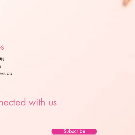
s
UN
6
rs.co
nected with us
Subscribe