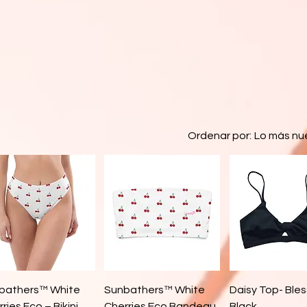
Ordenar por:
Lo más nu
Vista rápida
Vista rápida
Vista rápi
bathers™ White
Sunbathers™ White
Daisy Top- Ble
ries Eco – Bikini
Cherries Eco Bandeau
Black