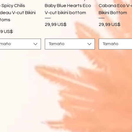
 Spicy Chilis
Baby Blue Hearts Eco
Cabana Eco V-
deau V-cut Bikini
V-cut bikini bottom
Bikini Bottom
toms
Precio
Precio
29,99 US$
29,99 US$
cio
99 US$
amaño
Tamaño
Tamaño