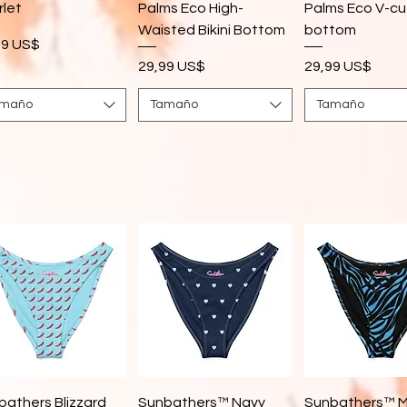
rlet
Palms Eco High-
Palms Eco V-cut
Waisted Bikini Bottom
bottom
cio
99 US$
Precio
Precio
29,99 US$
29,99 US$
amaño
Tamaño
Tamaño
Vista rápida
Vista rápida
Vista rápi
bathers Blizzard
Sunbathers™ Navy
Sunbathers™ M