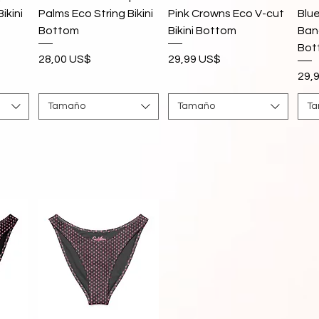
ikini
Palms Eco String Bikini
Pink Crowns Eco V-cut
Blue
Bottom
Bikini Bottom
Ban
Bot
Precio
Precio
28,00 US$
29,99 US$
Pre
29,
Tamaño
Tamaño
T