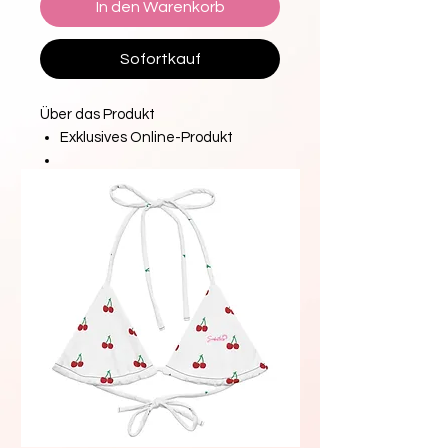
In den Warenkorb
Sofortkauf
Über das Produkt
Exklusives Online-Produkt
Verpackt in unserer kostenlosen
Clutch in limitierter Auflage
Merkmale
Eine angenehm gepolsterte
Gummioberfläche und weiche
Riemen für lange Spaziergänge
Der Sandalenkörper besteht aus
strapazierfähigem Material für
den Langzeitgebrauch
Unsere Produkte werden alle in
Handarbeit in New York City
hergestellt.