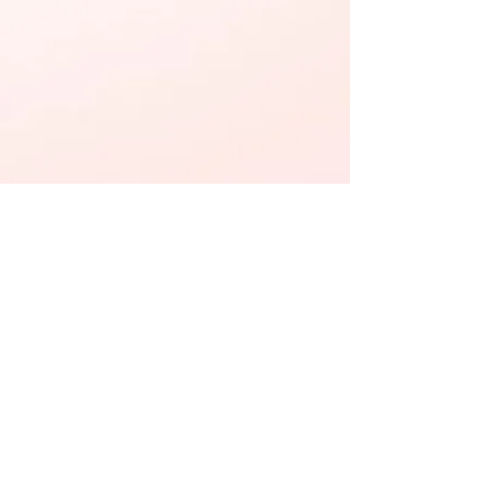
Zugänglichkeit
Zugänglichkeit
Lesen Sie unseren Blog
Kontaktieren Sie uns
+1 (844) 6GET-SUN