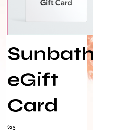
Sunbathers
eGift
Card
$25