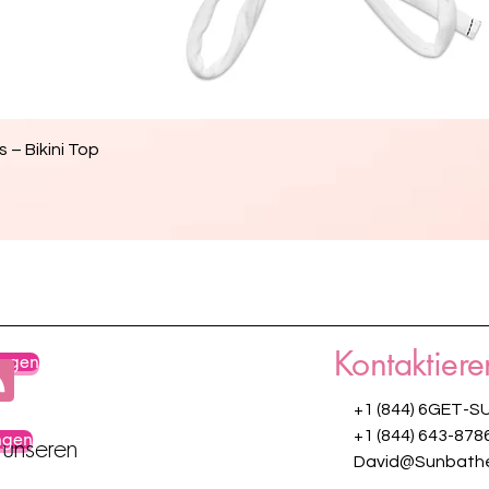
Schnellansicht
 – Bikini Top
Kontaktiere
ungen
+1 (844) 6GET-S
ngen
+1 (844) 643-878
 unseren
David@Sunbathe