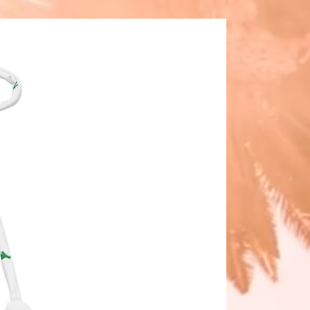
r Innennähte kann in der 
naht des Bikinihöschens eine 
re Naht auftreten. Dies ist ein 
r Teil des Herstellungsprozesses 
inträchtigt weder die Qualität 
ie Leistung des Produkts.
länger hält, spülen Sie ihn nach 
Tragen gründlich aus und 
en Sie alle 
/Salzrückstände.
sbeschränkungen: Für Erwachsene
rantie: 2 Jahre
 die Anforderungen hinsichtlich 
mmbarkeit und Formaldehyd, 
stoffen, Blei, Cadmium, 
nolen und Phthalaten.