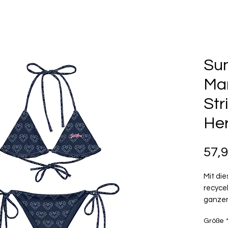
Su
Mar
Str
Her
57,
Mit die
recycel
ganzen
besteh
Größe
Polyest