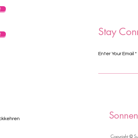
t
Stay Con
t
Enter Your Email
Sonnen
ückkehren
Copyright © S