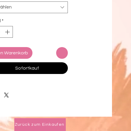
die Träger nach Belieben und mach 
ählen
ereit zum Schwimmen!
l
*
+
en bis 6XL
nehmbare Polsterung für mehr 
t
en Warenkorb
den und zu stylen
Sofortkauf
odenfutter
n aus Spanien, Vietnam, 
scha, der Türkei und China
n aus Kolumbien, China, Vietnam 
xiko
Zurück zum Einkaufen
ngsausschluss: