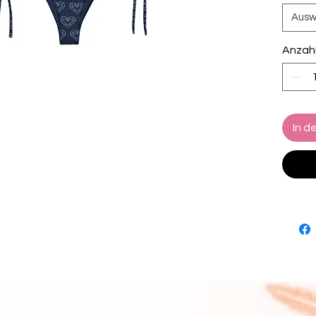
Style 
Ausw
dich b
 • Weiches und dehnbares Material mit 
Anzah
LSF 50
 • Größ
 • Das Bikinioberteil verfügt über eine 
heraus
Komfor
In d
 • Mehrere Möglichkeiten, das Bikini-Set 
zu bin
 • Farbgestaltungsmöglichkeiten für das 
Badem
 • Rohproduktkomponenten in der EU 
stamme
Kambod
 • Rohproduktkomponenten in den USA 
stamme
und Me
 Haftu