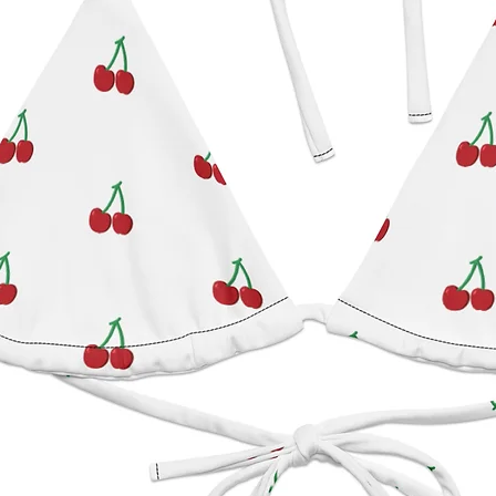
Produk
gewähr
SINDE
angebo
sicher
entspr
zur Pro
gpsr@s
uns auc
Singlet
unter 
Geitoni