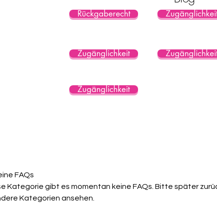
Rückgaberecht
Zugänglichkei
Zugänglichkeit
Zugänglichkei
Zugänglichkeit
eine FAQs
se Kategorie gibt es momentan keine FAQs. Bitte später zur
ndere Kategorien ansehen.