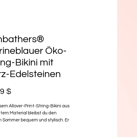
nbathers®
ineblauer Öko-
ing-Bikini mit
z-Edelsteinen
Preis
99 $
sem Allover-Print-String-Bikini aus 
tem Material bleibst du den 
 Sommer bequem und stylisch. Er 
t aus weichem, recyceltem 
*
er mit Doppelschicht und LSF 50+. 