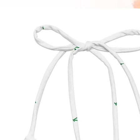
 • Aufgrund der zweilagigen Konstruktion 
und de
Schritt
sichtba
normale
und bee
noch d
 • Damit Ihr All-Over-Print Recycled String 
Bikini 
jedem 
entfern
Chlor-
 Alter
 EU-Ga
 Weitere Konformitätsinformationen: 
Erfüllt
Entfla
Azofarb
Bisphe
 Gemäß der 