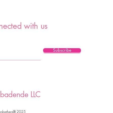
nected with us
Subscribe
badende LLC
unbathers® 2025