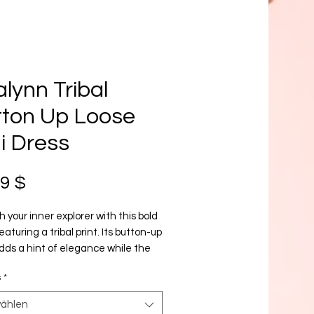
lynn Tribal
tton Up Loose
i Dress
Preis
99 $
 your inner explorer with this bold
eaturing a tribal print. Its button-up
dds a hint of elegance while the
entional notch neck design sets
s
*
art from the crowd. And with a
 fit for easy mobility, you can
ählen
 any adventure in style!