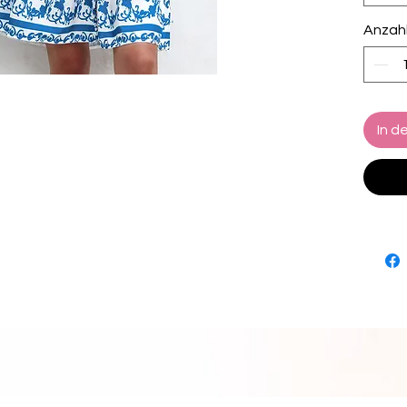
Anzah
In d