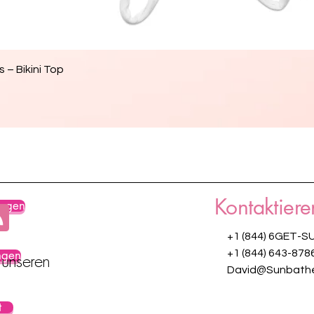
Schnellansicht
 – Bikini Top
Kontaktiere
ungen
+1 (844) 6GET-S
ngen
+1 (844) 643-878
 unseren
David@Sunbathe
t