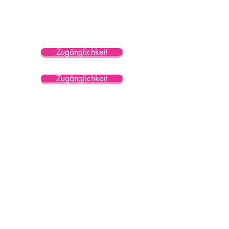
Zugänglichkeit
Zugänglichkeit
Lesen Sie unseren Blog
Kontaktieren Sie uns
+1 (844) 6GET-SUN
+1 (844) 643-8786
David@Sunbathers.co
Stay Connected with us
Enter Your Email