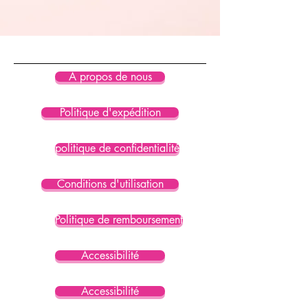
anti-frottement
 • Ceinture élastique avec cordon 
de serrage
 • Poches en filet
 • Petite poche intérieure pour les 
À propos de nous
objets de valeur
 • Protection UPF 50+
Politique d'expédition
 • Produit vierge provenant de 
Chine
politique de confidentialité
 Restrictions d'âge : Pour les 
Conditions d'utilisation
adultes
 Garantie UE : 2 ans
 Autres informations de conformité 
Politique de remboursement
: Conforme aux exigences relatives 
aux niveaux de formaldéhyde, de 
Accessibilité
colorants azoïques, de plomb et de 
cadmium.
Accessibilité