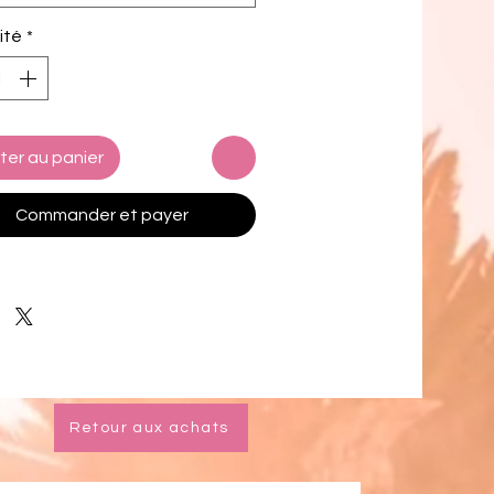
c composition: 91% recycled 
ité
*
ter, 9% spandex
g composition: 92% polyester, 8% 
 (in the US), and 90% polyester, 
stane (in the EU)
c weight (may vary by 5%): 5.13 
ter au panier
(174 g/m²) 
way stretch water-repellent 
Commander et payer
ber fabric
chafe mesh inner liner
tic waistband with drawcord
 pockets
 inside pocket for valuables
0+ protection
k product sourced from China
Retour aux achats