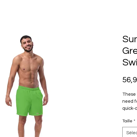
Sun
Gr
Sw
56,
These 
need f
quick-d
multipl
Taille
*
feature
yours 
Séle