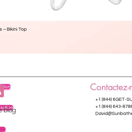
Aperçu rapide
 – Bikini Top
Contactez-
ition
+1 (844) 6GET-S
isation
+1 (844) 643-878
re blog
David@Sunbathe