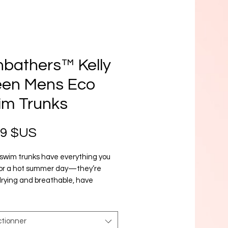
bathers™ Kelly
een Mens Eco
im Trunks
Prix
99 $US
swim trunks have everything you 
or a hot summer day—they’re 
rying and breathable, have 
e pockets for your belongings, and 
 a silky, anti-chafe inner liner. Get 
now!
ctionner