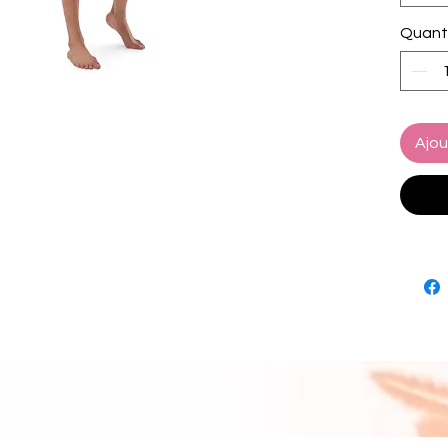
• Fabri
Quant
polyes
• Linin
spandex
10% ela
• Fabri
Ajou
oz/yd² 
• Four-
microfi
• Anti-
• Elas
• Mesh
• Small
• UPF 5
• Blan