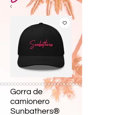
Gorra de
camionero
Sunbathers®