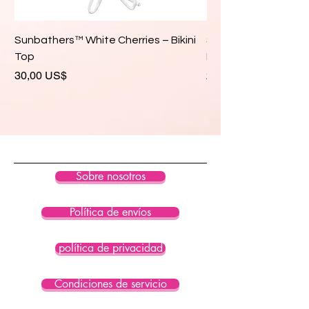
Sunbathers™ White Cherries – Bikini
Sunbathers™ White 
Top
Bikini Top
Precio
Precio
30,00 US$
28,00 US$
Sobre nosotros
Política de envíos
política de privacidad
Condiciones de servicio