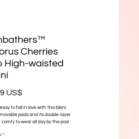
nbathers™
orus Cherries
 High-waisted
ini
Precio
99 US$
 easy to fall in love with this bikini 
movable pads and its double-layer 
 comfy to wear all day by the pool 
he beach.
o
*