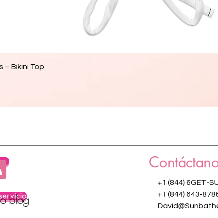
Vista rápida
 – Bikini Top
Contáctano
os
+1 (844) 6GET-S
servicio
+1 (844) 643-878
ro blog
David@Sunbathe