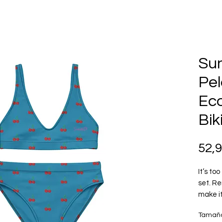
Su
Pel
Eco
Bik
52,
It’s too
set. Re
make it
or at t
Tamañ