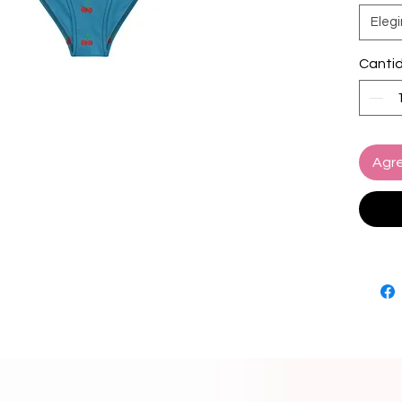
• 75% r
Elegi
for pro
• 88% r
Canti
for pro
• Fabri
the US
• Fabri
Latvia
Agre
• Doub
• Remo
• Tear
• Zig-z
• Blan
source
Vietna
• Blan
from M