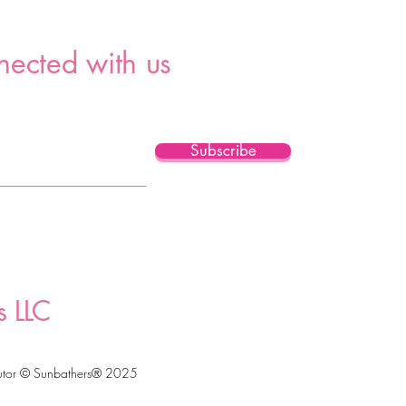
nected with us
Subscribe
s LLC
utor © Sunbathers® 2025