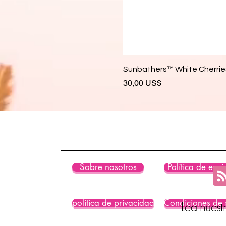
Sunbathers™ White Cherries
Precio
30,00 US$
Sobre nosotros
Política de enví
política de privacidad
Condiciones de 
Lea nuest