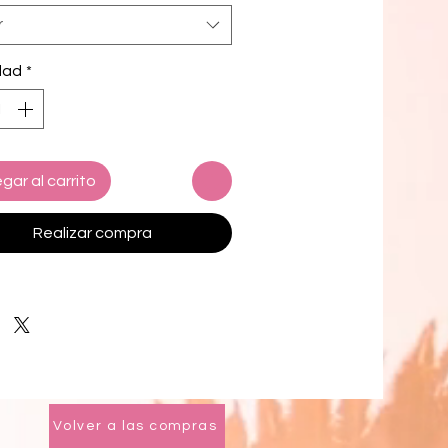
ecycled polyester, 25% elastane 
r
duction in the US/Mexico
ecycled polyester, 12% elastane 
dad
*
duction in Latvia
c weight: 6.64 oz./yd.² (225 g/m²) in 
/Mexico
c weight: 6.78 oz./yd.² (230 g/m²) in 
gar al carrito
le-layered and non-reversible
vable padding
Realizar compra
-away care label
ag stitching
k product components in the EU 
d from Spain, Germany, Taiwan, 
m, Cambodia, and Lithuania
k product components sourced 
exico and Spain
Volver a las compras