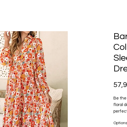
Bar
Col
Sle
Dr
57,
Be the 
floral 
perfec
or form
Option
design 