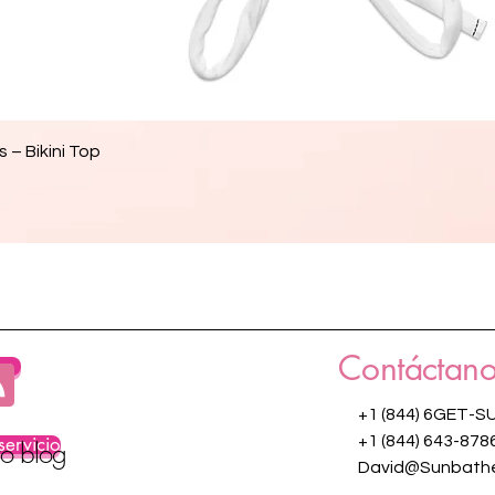
Vista rápida
 – Bikini Top
Contáctano
os
+1 (844) 6GET-S
servicio
+1 (844) 643-878
ro blog
David@Sunbathe