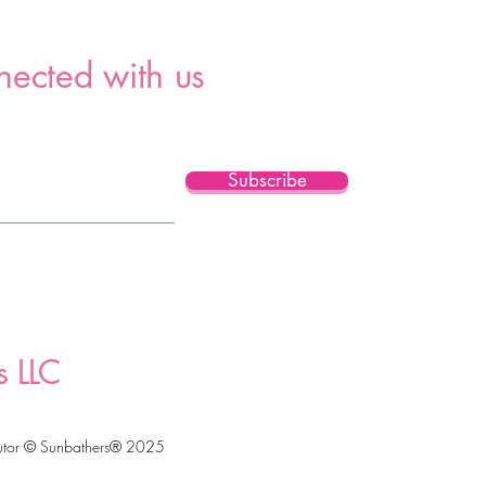
nected with us
Subscribe
s LLC
utor © Sunbathers® 2025