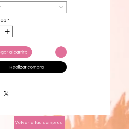
ne, you'll look effortlessly stylish in
r
harming dress.
dad
*
gar al carrito
Realizar compra
Volver a las compras