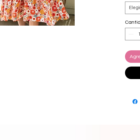
V-neckli
Elegi
this c
Canti
Agre