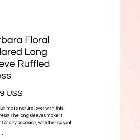
bara Floral
lared Long
eve Ruffled
ess
Precio
99 US$
ultimate nature lover with this
dress! The long sleeves make it
t for any occasion, whether casual
al. With a flattering high waist
s
*
and a hint of femininity from the