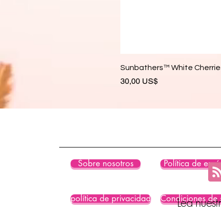
Sunbathers™ White Cherries
Precio
30,00 US$
Sobre nosotros
Política de enví
política de privacidad
Condiciones de 
Lea nuest