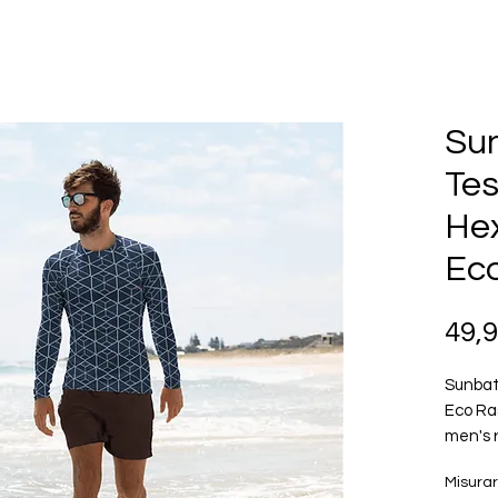
Su
Tes
He
Ec
49,
Sunbat
Eco Ra
men's r
hexagon
Misura
3XL. Pe