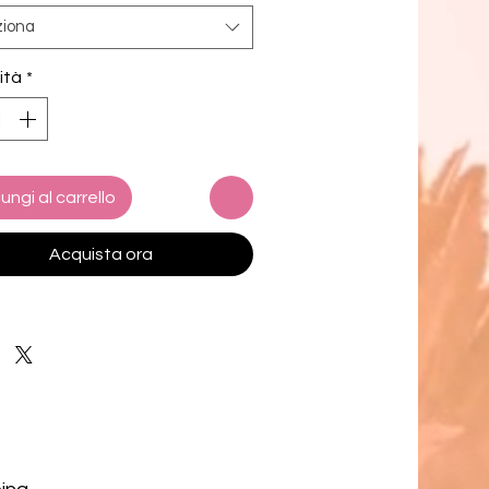
ies. Made from sustainable 
ziona
ls.
ità
*
ungi al carrello
Acquista ora