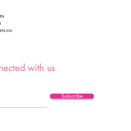
UN
6
rs.co
nected with us
Subscribe