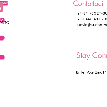
Contattaci
zione
+1 (844) 6GET-S
zio
+1 (844) 643-878
ostro
David@Sunbathe
Stay Con
Enter Your Email