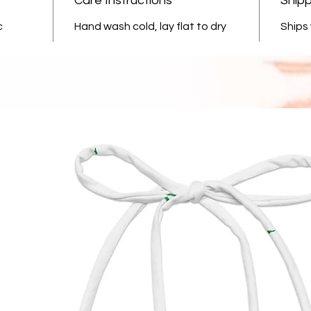
Care Instructions
Shipp
c
Hand wash cold, lay flat to dry
Ships 