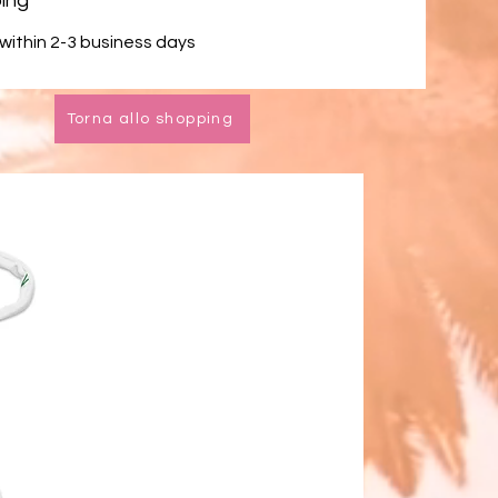
ing
within 2-3 business days
Torna allo shopping