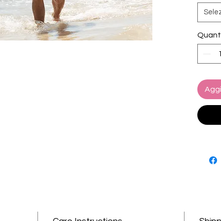
activit
Sele
materia
Quant
Aggi