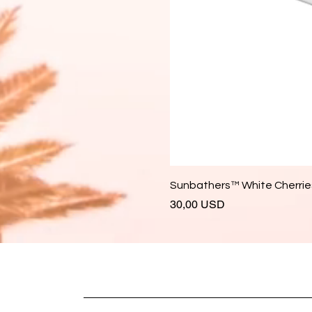
Sunbathers™ White Cherries
Prezzo
30,00 USD