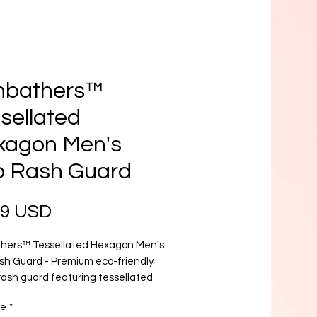
nbathers™
sellated
xagon Men's
o Rash Guard
Prezzo
99 USD
hers™ Tessellated Hexagon Men's 
sh Guard - Premium eco-friendly 
ash guard featuring tessellated 
 pattern. Available in sizes XS to 
re
*
rfect for water sports and beach 