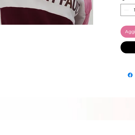
 • Circonferenza della testa: 22″–24″ (55–
60 cm)
 • Pro
⚠
Avv
esporvi
Aggi
e/o pio
riconos
congenit
ulterior
https:
 Limita
 Garan
 Altre informazioni sulla conformità: 
soddisfa 
piombo 
 In conformità con il Regolamento 
General
(GPSR),
VENTU
tutti i