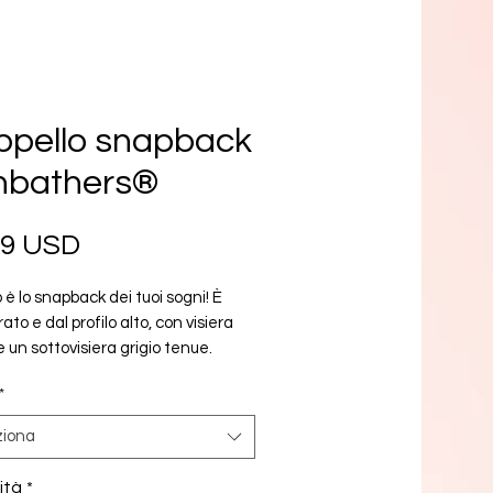
ppello snapback
nbathers®
Prezzo
99 USD
è lo snapback dei tuoi sogni! È 
ato e dal profilo alto, con visiera 
e un sottovisiera grigio tenue.
*
acrilico, 15% lana
tturato, 6 pannelli, profilo alto
ziona
sura a scatto in plastica
ovisiera grigia
ità
*