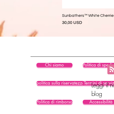
Sunbathers™ White Cherries
Prezzo
30,00 USD
Chi siamo
Politica di spedi
politica sulla riservatezza
Termini di servi
Leggi il n
blog
Politica di rimborso
Accessibilità