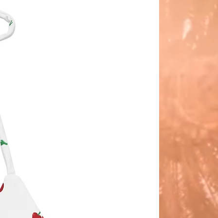
e conformi agli standard UE. Per 
si domanda o dubbio relativo alla 
za dei prodotti, si prega di 
are il nostro rappresentante UE 
rizzo 
gpsr@sindenventures.com
 . È 
inoltre possibile scriverci all'indirizzo 
Singletree Ave., Austin, TX USA
 o 
irizzo Markou Evgenikou 11, Mesa
a, 4002, Limassol, Cipro.