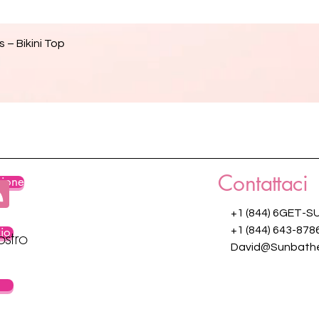
Vista rapida
 – Bikini Top
Contattaci
zione
+1 (844) 6GET-S
zio
+1 (844) 643-878
ostro
David@Sunbathe