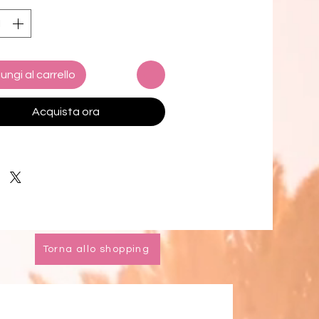
dotto grezzo proveniente dalla Cina
ertenza:
 questo prodotto può 
 a sostanze chimiche, tra cui BBP 
ungi al carrello
mbo, che lo Stato della California 
ce come causa di cancro, difetti 
Acquista ora
i o altri danni riproduttivi. Per 
i informazioni, visitare 
il sito
//www.p65warnings.ca.gov
zioni di età: per adulti
zia UE: 2 anni
i requisiti relativi ai livelli di 
e ftalati.
Torna allo shopping
e sulla Sicurezza dei Prodotti 
 
Sunbathers LLC
 e 
SINDEN
RES LIMITED
 garantiscono che 
 prodotti di consumo offerti siano 