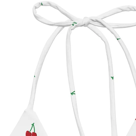
sicuri 
qualsia
sicurez
contatt
all'indi
2401A 
all'ind
Geitoni