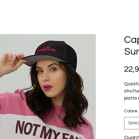
Ca
Su
22,
Questo 
struttur
piatta 
Colore
 • 85% 
 • Stru
Sele
 • Chiu
 • Sott
Quant