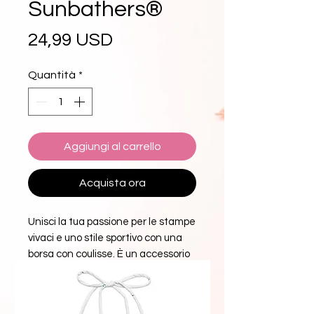
Sunbathers®
Prezzo
24,99 USD
Quantità
*
Aggiungi al carrello
Acquista ora
Unisci la tua passione per le stampe 
vivaci e uno stile sportivo con una 
borsa con coulisse. È un accessorio 
indispensabile per la palestra, che 
può essere indossato come uno 
zaino grazie alla chiusura a coulisse 