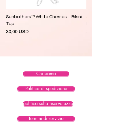
Sunbathers™ White Cherries – Bikini
Sunbathers™ White 
Top
Bikini Top
Prezzo
Prezzo
30,00 USD
28,00 USD
Chi siamo
Politica di spedizione
politica sulla riservatezza
Termini di servizio