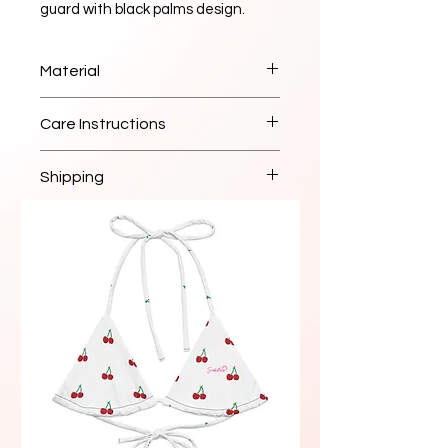
guard with black palms design. 
Available in sizes XS to 3XL. Perfect 
for water sports and beach 
Material
activities. High-quality construction 
for durability.
High-quality sustainable fabric
Care Instructions
Hand wash cold, lay flat to dry
Shipping
Ships within 2-3 business days