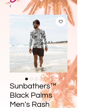
Sunbathers™
Black Palms
Men's Rash