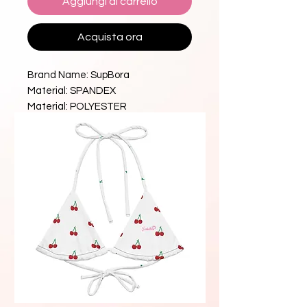
Aggiungi al carrello
Acquista ora
Brand Name: SupBora
Material: SPANDEX
Material: POLYESTER
High-concerned chemical: None
Pattern Type: Print
Style: Young Style
Young Style: bohemian
Origin: Mainland China
CN: Liaoning
Age: 18-24 Years
Craft of Weaving: Knit
Fit: True to Size
Release Date: Spring 2025
Style 2: Sexy Dress
Style: Sexy Cover UP