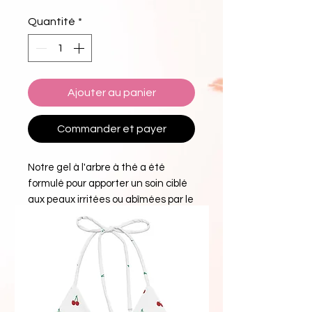
Quantité
*
Ajouter au panier
Commander et payer
Notre gel à l'arbre à thé a été
formulé pour apporter un soin ciblé
aux peaux irritées ou abîmées par le
soleil. Ce gel végétalien pénètre
rapidement dans les couches
cutanées pour délivrer ses
propriétés anti-inflammatoires,
antiseptiques, fongicides et
antiparasitaires. Il soulage les
peaux sèches, irritées, abîmées par