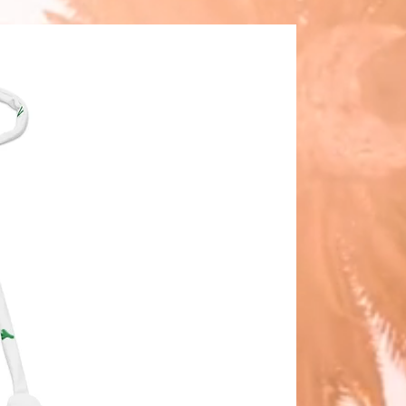
ouvez également nous écrire à 
e : 
2401A Singletree Ave. Austin,
États-Unis,
 ou 
à l'adresse : Markou
ou 11, Mesa Geitonia, 4002,
l, Chypre.