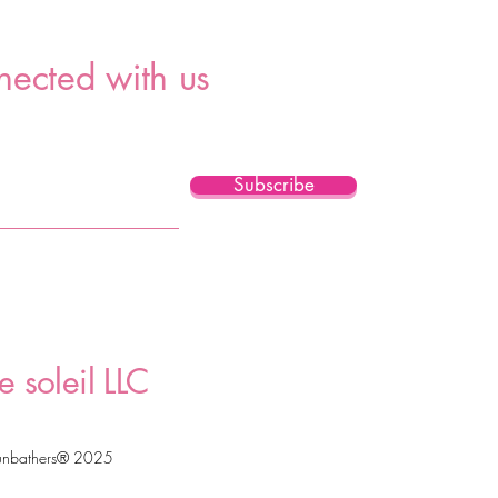
nected with us
Subscribe
e soleil LLC
unbathers® 2025