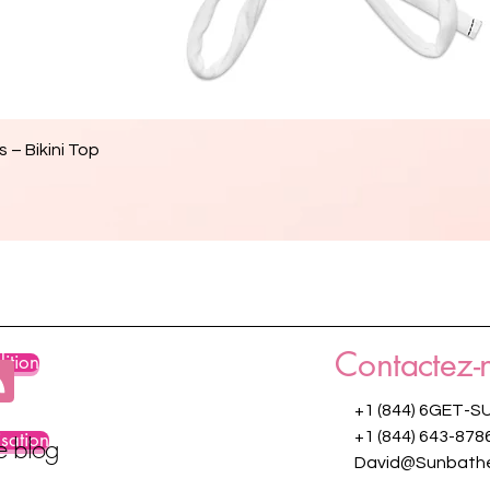
Aperçu rapide
 – Bikini Top
Contactez-
ition
+1 (844) 6GET-S
isation
+1 (844) 643-878
re blog
David@Sunbathe