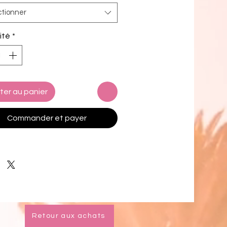
eut varier de 5 %
ctionner
table
ité
*
 sens
ant de Chine
ctions d'âge : Pour les adultes
ter au panier
ie UE : 2 ans
Commander et payer
sur la sécurité des produits (RGSP), 
hers LLC
 et 
SINDEN VENTURES
D
 garantissent que tous les 
ts de consommation proposés sont 
t conformes aux normes 
ennes. Pour toute question 
e à la sécurité des produits, veuillez 
ter notre représentant UE à 
Retour aux achats
se 
gpsr@sindenventures.com
 . 