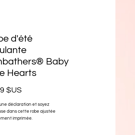
e d'été
ulante
nbathers® Baby
e Hearts
Prix
99 $US
une déclaration et soyez 
se dans cette robe ajustée 
ement imprimée.
% polyester, 18 % élasthanne