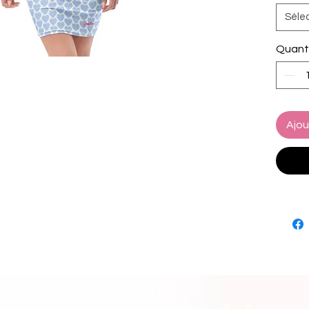
poids p
Séle
 • Fabriqué avec du fil microfibre lisse et 
confor
Quant
 • Le matériau est extensible dans les 
quatre
 • Composants de produits vierges 
proven
 Restri
Ajou
 Garant
 Conformément au Règlement général 
Sunbat
LIMITE
produi
sûrs e
europé
relativ
contac
l'adres